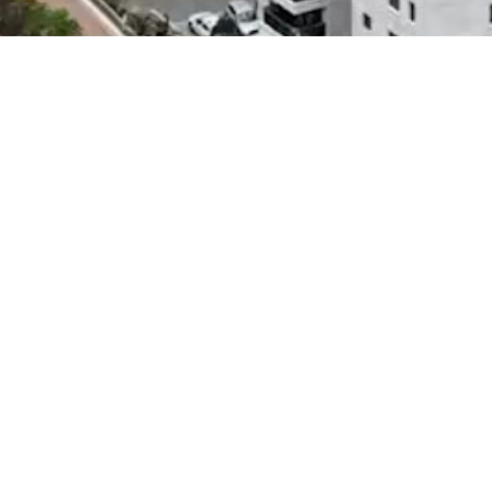
או התקשרו:
שליחה
3713*